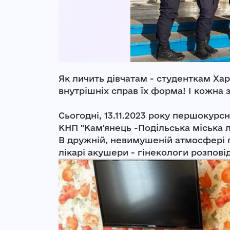
Як личить дівчатам - студенткам Ха
внутрішніх справ їх форма! І кожна 
Сьогодні, 13.11.2023 року першокурсн
КНП "Камʼянець -Подільська міська л
В дружній, невимушеній атмосфері 
лікарі акушери - гінекологи розпові