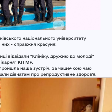
рківського національного університету
з них - справжня красуня!
иці відвідали "Клініку, дружню до молоді"
ікарня" КП МР.
пройшла наша зустріч. За чашечкою чаю
дали дівчатам про репродуктивне здоровʼя.