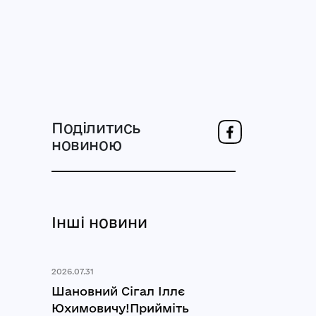
Поділитись
новиною
Інші новини
2026.07.31
Шановний Сігал Іллє
Юхимовичу!Прийміть