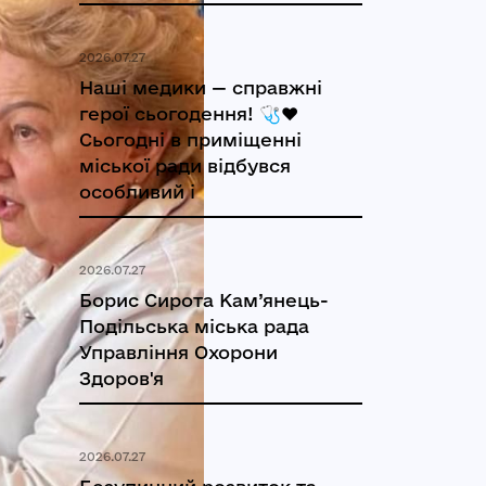
2026.07.27
Наші медики — справжні
герої сьогодення! 🩺❤️
Сьогодні в приміщенні
міської ради відбувся
особливий і
2026.07.27
Борис Сирота Кам’янець-
Подільська міська рада
Управління Охорони
Здоров'я
2026.07.27