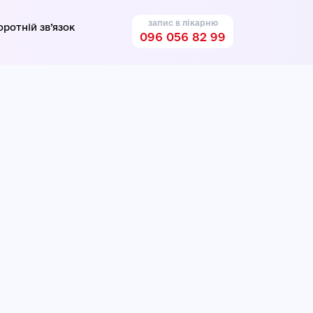
запис в лікарню
оротній зв’язок
096 056 82 99