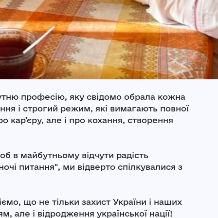
утню професію, яку свідомо обрала кожна
ння і строгий режим, які вимагають повної
ро карʼєру, але і про кохання, створення
щоб в майбутньому відчути радість
ночі питання", ми відверто спілкувалися з
ємо, що не тільки захист України і наших
, але і відродження української нації!