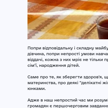
Попри відповідальну і складну майб
дівчина, попри непрості умови навча
віддачі, кожна з них мріє не тільки п
сімʼї, народження дітей.
Саме про те, як зберегти здоров'я, 
материнства, про деякі "делікатні жі
юнками.
Адже в наш непростий час ми розумі
громадян є першочерговим завданням