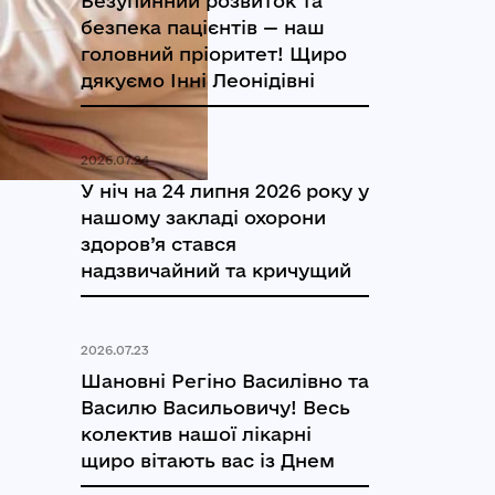
Безупинний розвиток та
безпека пацієнтів — наш
головний пріоритет! Щиро
дякуємо Інні Леонідівні
2026.07.24
У ніч на 24 липня 2026 року у
нашому закладі охорони
здоров’я стався
надзвичайний та кричущий
2026.07.23
Шановні Регіно Василівно та
Василю Васильовичу! Весь
колектив нашої лікарні
щиро вітають вас із Днем