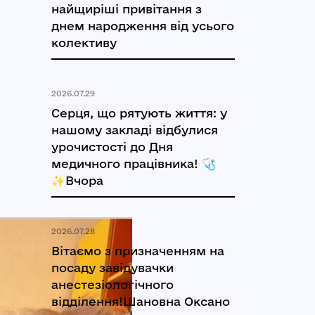
найщиріші привітання з
днем народження від усього
колективу
2026.07.29
Серця, що рятують життя: у
нашому закладі відбулися
урочистості до Дня
медичного працівника! 🩺
✨Вчора
2026.07.28
Вітаємо з призначенням на
посаду завідувачки
анестезіологічного
відділення!Шановна Оксано