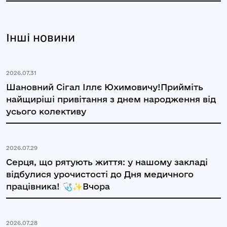
Інші новини
2026.07.31
Шановний Сігал Іллє Юхимовичу!Прийміть
найщиріші привітання з днем народження від
усього колективу
2026.07.29
Серця, що рятують життя: у нашому закладі
відбулися урочистості до Дня медичного
працівника! 🩺✨Вчора
2026.07.28