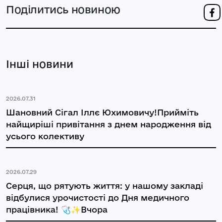
Поділитись новиною
Інші новини
2026.07.31
Шановний Сігал Іллє Юхимовичу!Прийміть
найщиріші привітання з днем народження від
усього колективу
2026.07.29
Серця, що рятують життя: у нашому закладі
відбулися урочистості до Дня медичного
працівника! 🩺✨Вчора