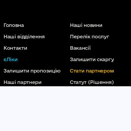
Головна
Наші новини
Наші відділення
Перелік послуг
Контакти
Вакансії
єЛіки
Залишити скаргу
Залишити пропозицію
Стати партнером
Наші партнери
Статут
(Рішення)
Національна служба
здоров'я України
Слідкуй за нами тут: