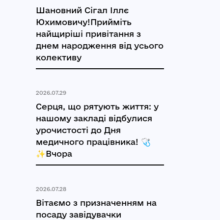
Шановний Сігал Іллє
Юхимовичу!Прийміть
найщиріші привітання з
днем народження від усього
колективу
2026.07.29
Серця, що рятують життя: у
нашому закладі відбулися
урочистості до Дня
медичного працівника! 🩺
✨Вчора
2026.07.28
Вітаємо з призначенням на
посаду завідувачки