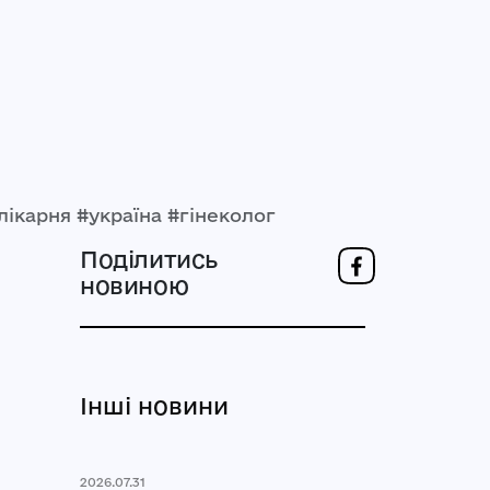
лікарня #україна #гінеколог
Поділитись
новиною
Інші новини
2026.07.31