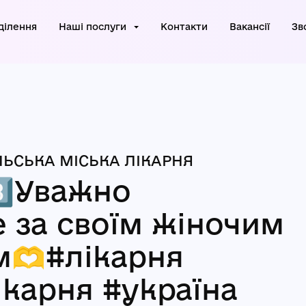
ділення
Наші послуги
Контакти
Вакансії
Зв
ЬСЬКА МІСЬКА ЛІКАРНЯ
️⃣Уважно
е за своїм жіночим
м🫶#лікарня
ікарня #україна