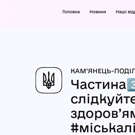
Головна
Новини
Наші від
КАМ’ЯНЕЦЬ-ПОДІЛ
Частина3
слідкуйт
здоров’я
#міськал