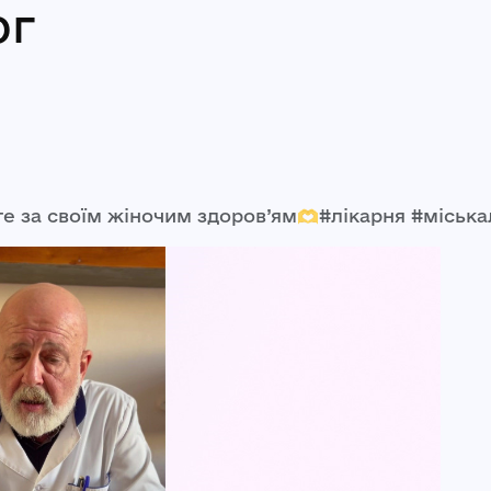
ог
е за своїм жіночим здоров’ям🫶#лікарня #міська