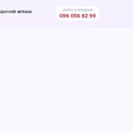
запис в лікарню
оротній зв’язок
096 056 82 99