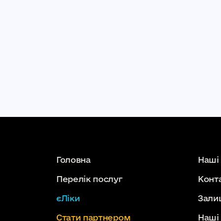
Головна
Наші
Перелік послуг
Конт
єЛіки
Зали
Стати партнером
Наші