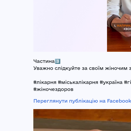
Частина3️⃣
Уважно слідкуйте за своїм жіночим 
#лікарня #міськалікарня #україна #
#жіночездоров
Переглянути публікацію на Faceboo