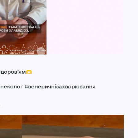
здоров’ям🫶
гінеколог #венеричнізахворювання
k