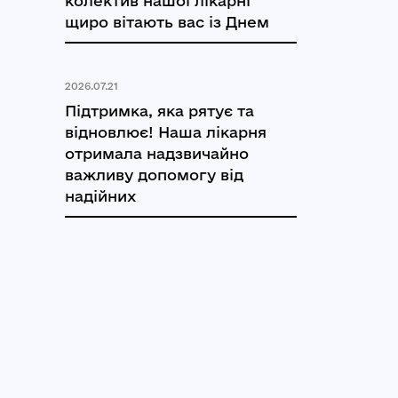
колектив нашої лікарні
щиро вітають вас із Днем
2026.07.21
Підтримка, яка рятує та
відновлює! Наша лікарня
отримала надзвичайно
важливу допомогу від
надійних