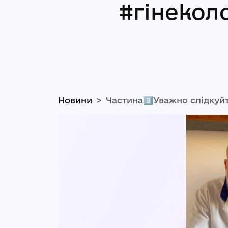
#гінекол
Новини
Частина3️⃣Уважно слідкуйт