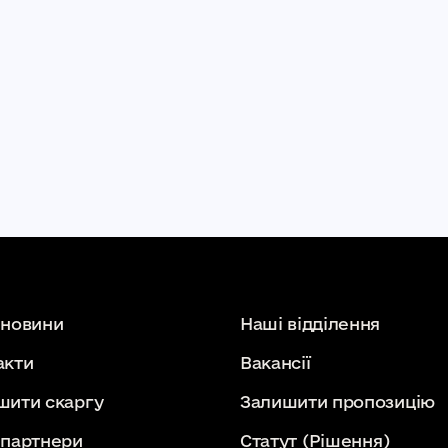
 новини
Наші відділення
акти
Вакансії
шити скаргу
Залишити пропозицію
 партнери
Статут
(Рішення)