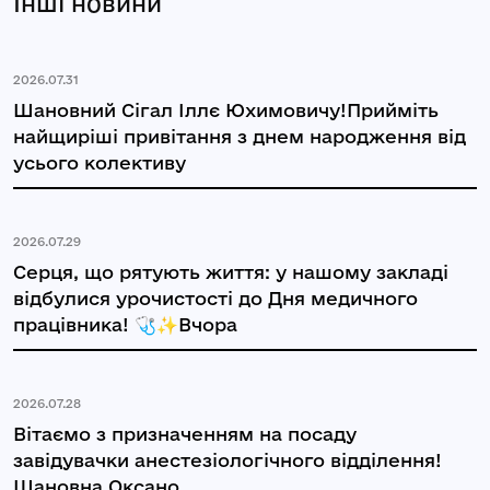
Інші новини
2026.07.31
Шановний Сігал Іллє Юхимовичу!Прийміть
найщиріші привітання з днем народження від
усього колективу
2026.07.29
Серця, що рятують життя: у нашому закладі
відбулися урочистості до Дня медичного
працівника! 🩺✨Вчора
2026.07.28
Вітаємо з призначенням на посаду
завідувачки анестезіологічного відділення!
Шановна Оксано