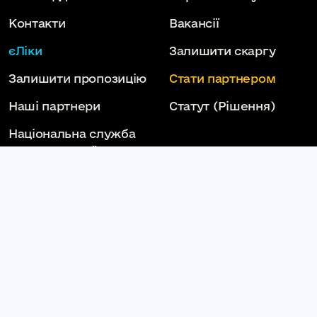
Контакти
Вакансії
єЛіки
Залишити скаргу
Залишити пропозицію
Стати партнером
Наші партнери
Статут
(Рішення)
Національна служба
здоров'я України
Слідкуй за нами тут:
КОМУНАЛЬНЕ НЕКОМЕРЦІЙНЕ ПІДПРИЄМСТВО
КАМ'ЯНЕЦЬ-ПОДІЛЬСЬКА МІСЬКА ЛІКАРНЯ