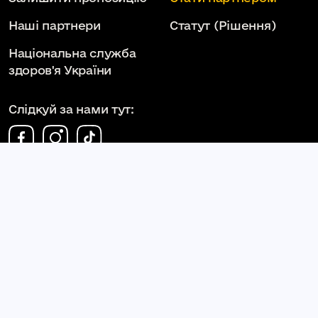
Наші партнери
Статут
(Рішення)
Національна служба
здоров'я України
Слідкуй за нами тут:
КОМУНАЛЬНЕ НЕКОМЕРЦІЙНЕ ПІДПРИЄМСТВО
КАМ'ЯНЕЦЬ-ПОДІЛЬСЬКА МІСЬКА ЛІКАРНЯ
КАМ'ЯНЕЦЬ-ПОДІЛЬСЬКОЇ МІСЬКОЇ РАДИ
kpml.km.ua
2026. Всі права захищені.