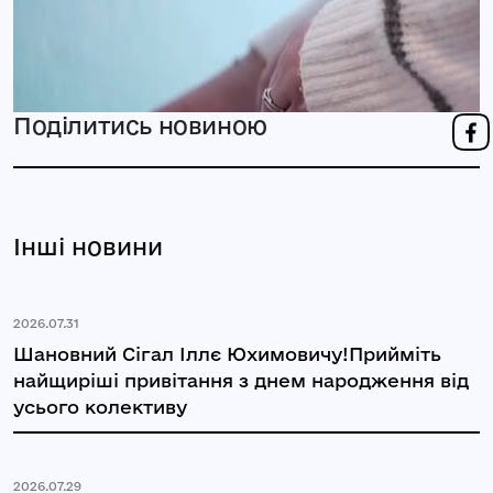
Поділитись новиною
Інші новини
2026.07.31
Шановний Сігал Іллє Юхимовичу!Прийміть
найщиріші привітання з днем народження від
усього колективу
2026.07.29