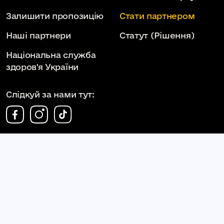
Залишити пропозицію
Стати партнером
Наші партнери
Статут
(Рішення)
Національна служба
здоров'я України
Слідкуй за нами тут:
КОМУНАЛЬНЕ НЕКОМЕРЦІЙНЕ ПІДПРИЄМСТВО
КАМ'ЯНЕЦЬ-ПОДІЛЬСЬКА МІСЬКА ЛІКАРНЯ
КАМ'ЯНЕЦЬ-ПОДІЛЬСЬКОЇ МІСЬКОЇ РАДИ
kpml.km.ua
2026. Всі права захищені.