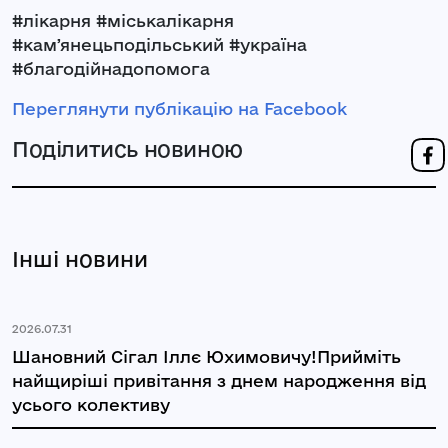
#лікарня #міськалікарня
#камʼянецьподільський #україна
#благодійнадопомога
Переглянути публікацію на Facebook
Поділитись новиною
Інші новини
2026.07.31
Шановний Сігал Іллє Юхимовичу!Прийміть
найщиріші привітання з днем народження від
усього колективу