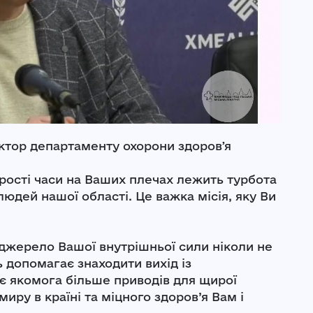
тор департаменту охорони здоровʼя
прості часи на Ваших плечах лежить турбота
людей нашої області. Це важка місія, яку Ви
джерело Вашої внутрішньої сили ніколи не
 допомагає знаходити вихід із
ує якомога більше приводів для щирої
иру в країні та міцного здоров’я Вам і