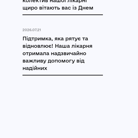
колектив нашої лікарні
щиро вітають вас із Днем
2026.07.21
Підтримка, яка рятує та
відновлює! Наша лікарня
отримала надзвичайно
важливу допомогу від
надійних