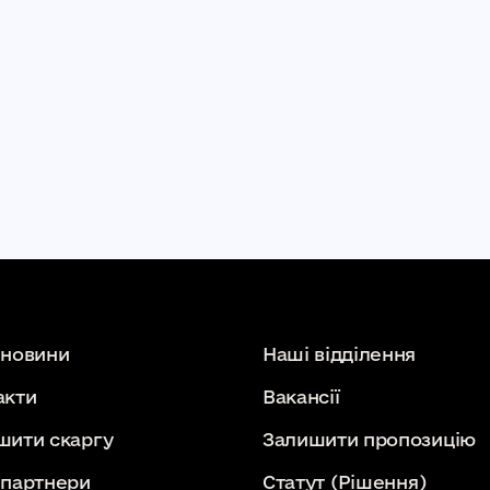
 новини
Наші відділення
акти
Вакансії
шити скаргу
Залишити пропозицію
 партнери
Статут
(Рішення)