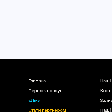
Головна
Наші
Перелік послуг
Конт
єЛіки
Зали
Стати партнером
Наші