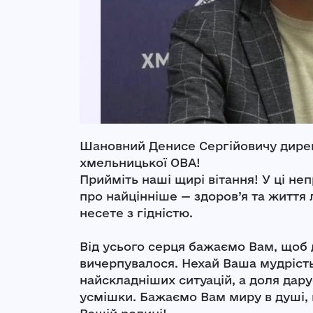
Шановний Денисе Сергійовичу дирек
хмельницької ОВА!
Прийміть наші щирі вітання! У ці не
про найцінніше — здоров’я та життя 
несете з гідністю.
Від усього серця бажаємо Вам, щоб 
вичерпувалося. Нехай Ваша мудрість
найскладніших ситуацій, а доля дар
усмішки. Бажаємо Вам миру в душі, м