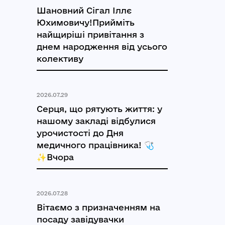
Шановний Сігал Іллє
Юхимовичу!Прийміть
найщиріші привітання з
днем народження від усього
колективу
2026.07.29
Серця, що рятують життя: у
нашому закладі відбулися
урочистості до Дня
медичного працівника! 🩺
✨Вчора
2026.07.28
Вітаємо з призначенням на
посаду завідувачки