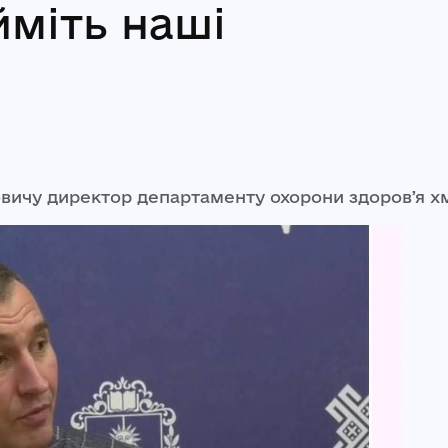
міть наші
вичу директор департаменту охорони здоровʼя х