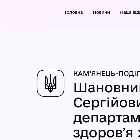
Головна
Новини
Наші від
КАМ’ЯНЕЦЬ-ПОДІЛ
Шановни
Сергійов
департам
здоровʼя