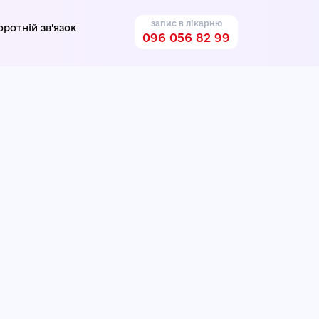
запис в лікарню
оротній зв’язок
096 056 82 99