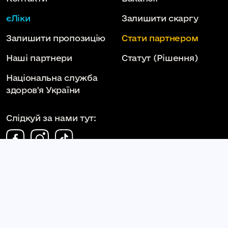
єЛіки
Залишити скаргу
Залишити пропозицію
Стати партнером
Наші партнери
Статут
(Рішення)
Національна служба
здоров'я України
Слідкуй за нами тут:
КОМУНАЛЬНЕ НЕКОМЕРЦІЙНЕ ПІДПРИЄМСТВО
КАМ'ЯНЕЦЬ-ПОДІЛЬСЬКА МІСЬКА ЛІКАРНЯ
КАМ'ЯНЕЦЬ-ПОДІЛЬСЬКОЇ МІСЬКОЇ РАДИ
kpml.km.ua
2026. Всі права захищені.