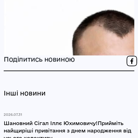
Поділитись новиною
Інші новини
2026.07.31
Шановний Сігал Іллє Юхимовичу!Прийміть
найщиріші привітання з днем народження від
усього колективу