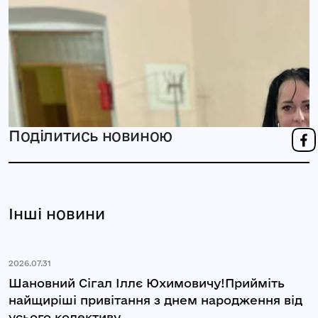
Поділитись новиною
Інші новини
2026.07.31
Шановний Сігал Іллє Юхимовичу!Прийміть
найщиріші привітання з днем народження від
усього колективу