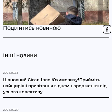
Поділитись новиною
Інші новини
2026.07.31
Шановний Сігал Іллє Юхимовичу!Прийміть
найщиріші привітання з днем народження від
усього колективу
2026.07.29