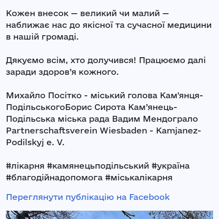
Кожен внесок — великий чи малий —
наближає нас до якісної та сучасної медицини
в нашій громаді.
Дякуємо всім, хто долучився! Працюємо далі
заради здоров’я кожного.
Михайло Посітко - міський голова Кам'янця-
ПодільськогоБорис Сирота Кам’янець-
Подільська міська рада Вадим Мендограло
Partnerschaftsverein Wiesbaden - Kamjanez-
Podilskyj e. V.
#лікарня #камянецьподільський #україна
#благодійнадопомога #міськалікарня
Переглянути публікацію на Facebook