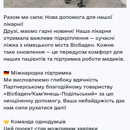
Разом ми сила: Нова допомога для нашої
лікарні!
Друзі, маємо гарні новини! Наша лікарня
отримала важливе підкріплення — сучасні
ліжка з німецького міста Вісбаден. Кожне
таке оновлення — це передусім комфорт для
наших пацієнтів та підтримка роботи медиків.
🇩🇪 Міжнародна підтримка
Ми висловлюємо глибоку вдячність
Партнерському благодійному товариству
«Вісбаден/Кам’янець-Подільський» за цю
неоціненну допомогу. Ваша небайдужість дає
нам сили рухатися далі!
🤝 Команда однодумців
Цей проєкт став можливим завдяки