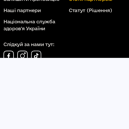
Наші партнери
Статут
(Рішення)
Національна служба
здоров'я України
Слідкуй за нами тут:
КОМУНАЛЬНЕ НЕКОМЕРЦІЙНЕ ПІДПРИЄМСТВО
КАМ'ЯНЕЦЬ-ПОДІЛЬСЬКА МІСЬКА ЛІКАРНЯ
КАМ'ЯНЕЦЬ-ПОДІЛЬСЬКОЇ МІСЬКОЇ РАДИ
kpml.km.ua
2026. Всі права захищені.