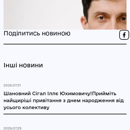
Поділитись новиною
Інші новини
2026.07.31
Шановний Сігал Іллє Юхимовичу!Прийміть
найщиріші привітання з днем народження від
усього колективу
2026.07.29