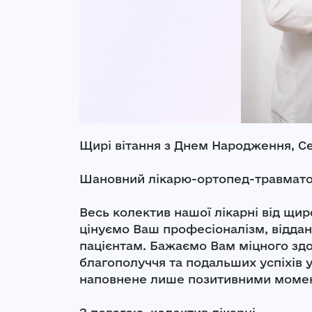
Щирі вітання з Днем Народження, Се
Шановний лікарю-ортопед-травматол
Весь колектив нашої лікарні від щир
цінуємо Ваш професіоналізм, віддані
пацієнтам. Бажаємо Вам міцного здор
благополуччя та подальших успіхів у
наповнене лише позитивними момен