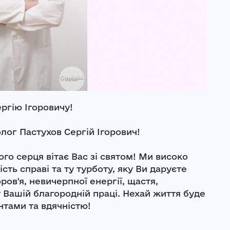
ргію Ігоровичу!
ог Пастухов Сергій Ігорович!
ого серця вітає Вас зі святом! Ми високо
сть справі та ту турботу, яку Ви даруєте
ов'я, невичерпної енергії, щастя,
 Вашій благородній праці. Нехай життя буде
тами та вдячністю!