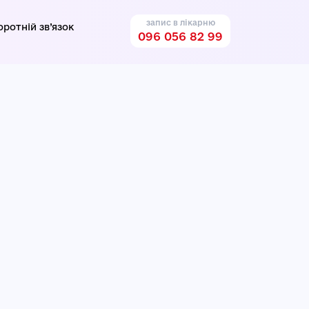
запис в лікарню
оротній зв’язок
096 056 82 99