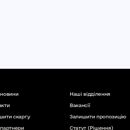
 новини
Наші відділення
акти
Вакансії
шити скаргу
Залишити пропозицію
 партнери
Статут
(Рішення)