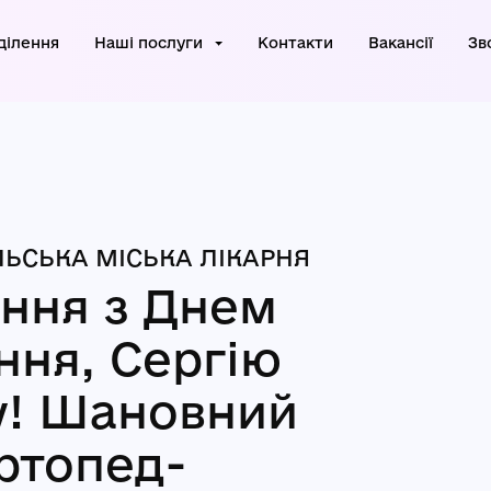
ділення
Наші послуги
Контакти
Вакансії
Зв
ЬСЬКА МІСЬКА ЛІКАРНЯ
ання з Днем
ня, Сергію
у! Шановний
ртопед-