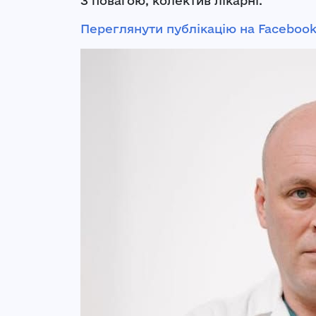
З повагою, колектив лікарні.
Переглянути публікацію на Faceboo