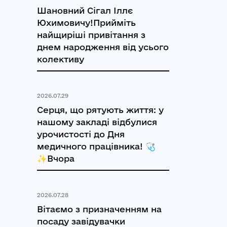
Шановний Сігал Іллє
Юхимовичу!Прийміть
найщиріші привітання з
днем народження від усього
колективу
2026.07.29
Серця, що рятують життя: у
нашому закладі відбулися
урочистості до Дня
медичного працівника! 🩺
✨Вчора
2026.07.28
Вітаємо з призначенням на
посаду завідувачки