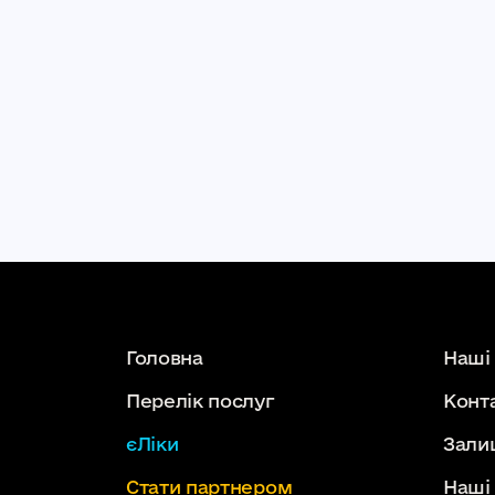
Головна
Наші
Перелік послуг
Конт
єЛіки
Зали
Стати партнером
Наші