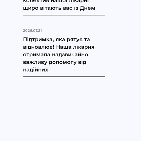
колектив нашої лікарні
щиро вітають вас із Днем
2026.07.21
Підтримка, яка рятує та
відновлює! Наша лікарня
отримала надзвичайно
важливу допомогу від
надійних