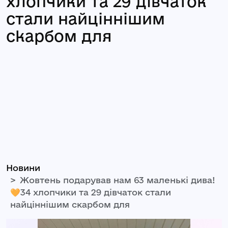
хлопчики та 29 дівчаток
стали найціннішим
скарбом для
Новини
Жовтень подарував нам 63 маленькі дива!
🧡34 хлопчики та 29 дівчаток стали
найціннішим скарбом для