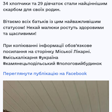
34 хлопчики та 29 дівчаток стали найціннішим
скарбом для своїх родин.
Вітаємо всіх батьків із цим найважливішим
статусом! Нехай малюки ростуть здоровими
та щасливими!
При копіюванні інформації обов’язкове
посилання на сторінку Міської Лікарні.
#міськалікарня #україна
#камянецьподільський #пологовийбудинок
Переглянути публікацію на Facebook