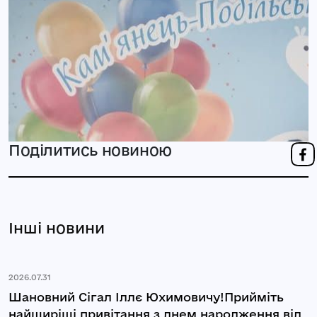
Поділитись новиною
Інші новини
2026.07.31
Шановний Сігал Іллє Юхимовичу!Прийміть
найщиріші привітання з днем народження від