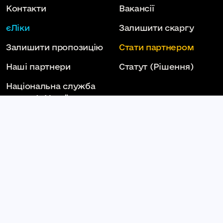
Контакти
Вакансії
єЛіки
Залишити скаргу
Залишити пропозицію
Стати партнером
Наші партнери
Статут
(Рішення)
Національна служба
здоров'я України
Слідкуй за нами тут:
КОМУНАЛЬНЕ НЕКОМЕРЦІЙНЕ ПІДПРИЄМСТВО
КАМ'ЯНЕЦЬ-ПОДІЛЬСЬКА МІСЬКА ЛІКАРНЯ
КАМ'ЯНЕЦЬ-ПОДІЛЬСЬКОЇ МІСЬКОЇ РАДИ