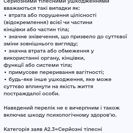
Серйозними тілесними ушкодженнями
вважаються такі випадки як:
• втрата або порушення цілісності
(відокремлення) всієї чи частини
кінцівки або частин тіла;
• значне знівечення, що призвело до суттєвої
зміни зовнішнього вигляду;
• значна втрата або обмеження у
використанні органу, кінцівки,
функції або системи тіла;
• примусове переривання вагітності;
• будь-яке інше ушкодження, яке може
суттєво вплинути на якість життя
постраждалої особи.
Наведений перелік не є вичерпним і також
включає шкоду психологічному здоров’ю.
Категорія заяв А2.3«Серйозні тілесні