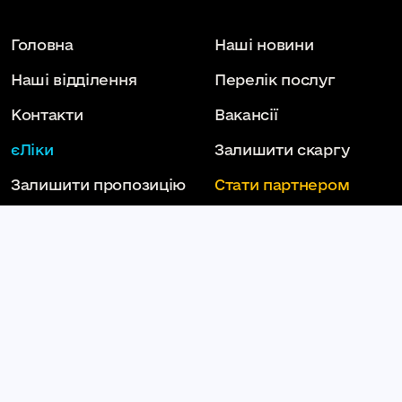
Головна
Наші новини
Наші відділення
Перелік послуг
Контакти
Вакансії
єЛіки
Залишити скаргу
Залишити пропозицію
Стати партнером
Наші партнери
Статут
(Рішення)
Національна служба
здоров'я України
Слідкуй за нами тут: