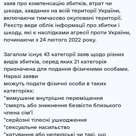
заяв про компенсацію збитків, втрат чи
шкоди, завданих на всій території України,
включаючи тимчасово окуповані території.
Реєстр веде облік інформації про збитки і
шкоду, які є наслідками агресії проти України,
починаючи з 24 лютого 2022 року.
Загалом існує 43 категорії заяв щодо різних
видів збитків, серед яких 21 категорія
призначена для подання фізичними особами.
Наразі заяви
можуть подати фізичні особи в таких
категоріях:
*вимушене внутрішнє переміщення
*смерть або зникнення безвісти близького
члена сімʼї
*серйозні тілесні ушкодження
*сексуальне насильство
*катування або нелюдські чи такі, що