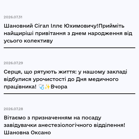
2026.07.31
Шановний Сігал Іллє Юхимовичу!Прийміть
найщиріші привітання з днем народження від
усього колективу
2026.07.29
Серця, що рятують життя: у нашому закладі
відбулися урочистості до Дня медичного
працівника! 🩺✨Вчора
2026.07.28
Вітаємо з призначенням на посаду
завідувачки анестезіологічного відділення!
Шановна Оксано