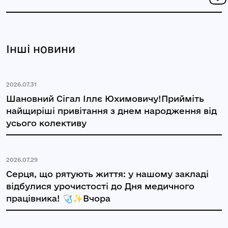
Інші новини
2026.07.31
Шановний Сігал Іллє Юхимовичу!Прийміть
найщиріші привітання з днем народження від
усього колективу
2026.07.29
Серця, що рятують життя: у нашому закладі
відбулися урочистості до Дня медичного
працівника! 🩺✨Вчора