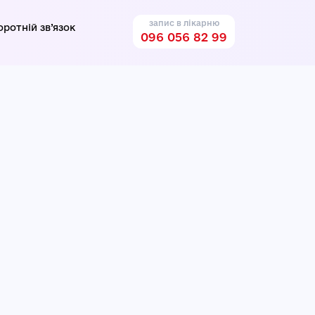
запис в лікарню
оротній зв’язок
096 056 82 99