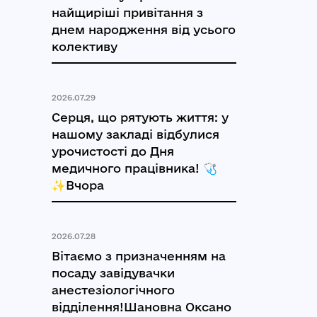
найщиріші привітання з
днем народження від усього
колективу
2026.07.29
Серця, що рятують життя: у
нашому закладі відбулися
урочистості до Дня
медичного працівника! 🩺
✨Вчора
2026.07.28
Вітаємо з призначенням на
посаду завідувачки
анестезіологічного
відділення!Шановна Оксано