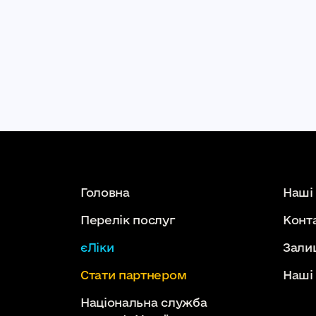
Головна
Наші
Перелік послуг
Конт
єЛіки
Зали
Стати партнером
Наші
Національна служба