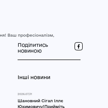
ня! Ваш професіоналізм,
Поділитись
новиною
Інші новини
2026.07.31
Шановний Сігал Іллє
Юхимовичу!Прийміть