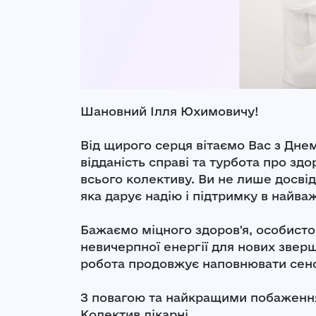
Шановний Ілля Юхимовичу!
Від щирого серця вітаємо Вас з Дн
відданість справі та турбота про зд
всього колективу. Ви не лише досвід
яка дарує надію і підтримку в найв
Бажаємо міцного здоров'я, особисто
невичерпної енергії для нових звер
робота продовжує наповнювати сенс
З повагою та найкращими побаженн
Колектив лікарні