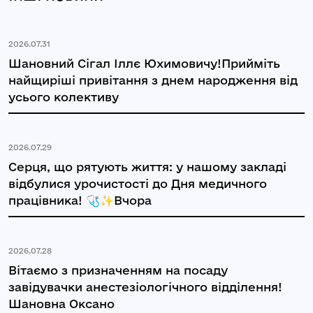
2026.07.31
Шановний Сігал Іллє Юхимовичу!Прийміть
найщиріші привітання з днем народження від
усього колективу
2026.07.29
Серця, що рятують життя: у нашому закладі
відбулися урочистості до Дня медичного
працівника! 🩺✨Вчора
2026.07.28
Вітаємо з призначенням на посаду
завідувачки анестезіологічного відділення!
Шановна Оксано