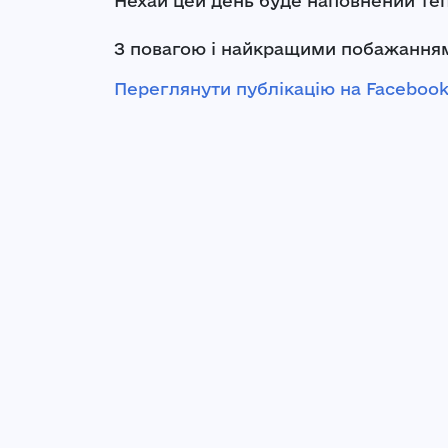
Нехай цей день буде наповнений те
З повагою і найкращими побажанням
Переглянути публікацію на Faceboo