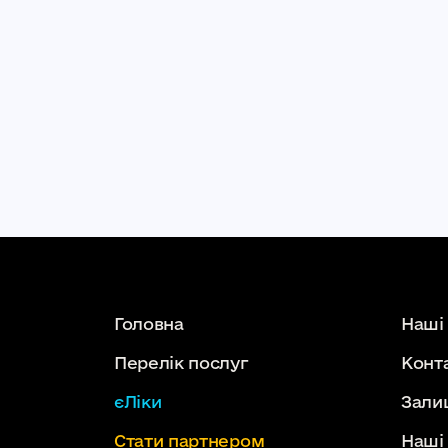
Головна
Наші
Перелік послуг
Конт
єЛіки
Зали
Стати партнером
Наші