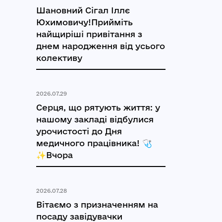
Шановний Сігал Іллє
Юхимовичу!Прийміть
найщиріші привітання з
днем народження від усього
колективу
2026.07.29
Серця, що рятують життя: у
нашому закладі відбулися
урочистості до Дня
медичного працівника! 🩺
✨Вчора
2026.07.28
Вітаємо з призначенням на
посаду завідувачки