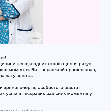
ня!
дицини невідкладних станів щодня рятує
ніші моменти. Ви - справжній професіонал,
а вагу золота.
черпної енергії, особистого щастя і
 успіхів і яскравих радісних моментів у