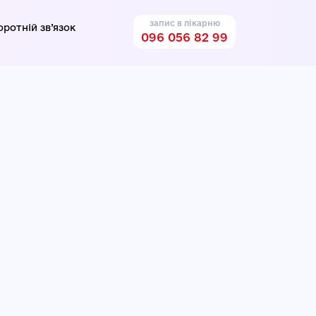
запис в лікарню
оротній зв’язок
096 056 82 99