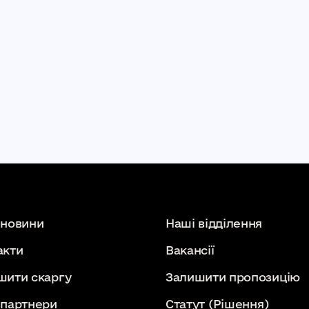
 новини
Наші відділення
акти
Вакансії
шити скаргу
Залишити пропозицію
 партнери
Статут
(Рішення)