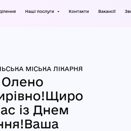
ділення
Наші послуги
Контакти
Вакансії
Зв
ЬСЬКА МІСЬКА ЛІКАРНЯ
 Олено
ирівно!Щиро
ас із Днем
ння!Ваша