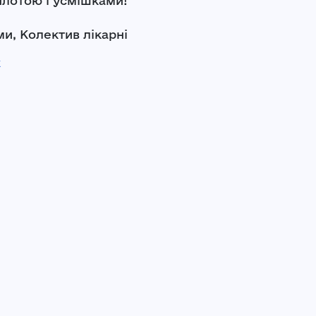
плотою і усмішками!
и, Колектив лікарні
k