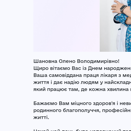
Шановна Олено Володимирівно!
Щиро вітаємо Вас із Днем народжен
Ваша самовіддана праця лікаря з ме
життя і дає надію людям у найсклад
який працює там, де кожна хвилина н
Бажаємо Вам міцного здоров'я і неви
родинного благополуччя, професійних
житті.