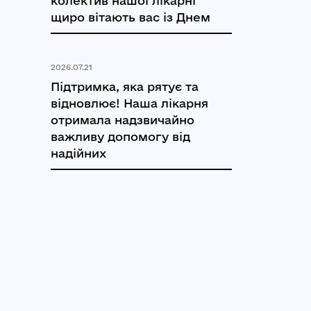
колектив нашої лікарні
щиро вітають вас із Днем
2026.07.21
Підтримка, яка рятує та
відновлює! Наша лікарня
отримала надзвичайно
важливу допомогу від
надійних