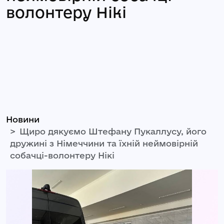
волонтеру Нікі
Новини
Щиро дякуємо Штефану Пукаллусу, його
дружині з Німеччини та їхній неймовірній
собачці-волонтеру Нікі