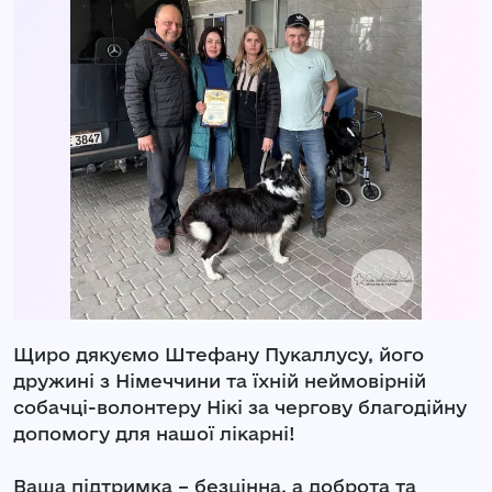
Щиро дякуємо Штефану Пукаллусу, його
дружині з Німеччини та їхній неймовірній
собачці-волонтеру Нікі за чергову благодійну
допомогу для нашої лікарні!
Ваша підтримка – безцінна, а доброта та