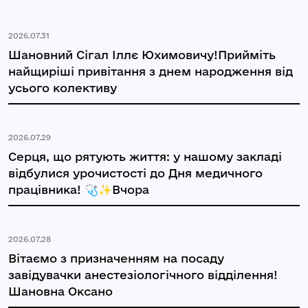
2026.07.31
Шановний Сігал Іллє Юхимовичу!Прийміть
найщиріші привітання з днем народження від
усього колективу
2026.07.29
Серця, що рятують життя: у нашому закладі
відбулися урочистості до Дня медичного
працівника! 🩺✨Вчора
2026.07.28
Вітаємо з призначенням на посаду
завідувачки анестезіологічного відділення!
Шановна Оксано