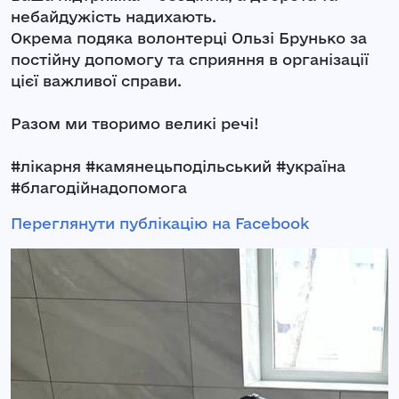
небайдужість надихають.
Окрема подяка волонтерці Ользі Брунько за
постійну допомогу та сприяння в організації
цієї важливої справи.
Разом ми творимо великі речі!
#лікарня #камянецьподільський #україна
#благодійнадопомога
Переглянути публікацію на Facebook