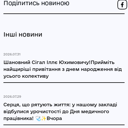
Поділитись новиною
Інші новини
2026.07.31
Шановний Сігал Іллє Юхимовичу!Прийміть
найщиріші привітання з днем народження від
усього колективу
2026.07.29
Серця, що рятують життя: у нашому закладі
відбулися урочистості до Дня медичного
працівника! 🩺✨Вчора