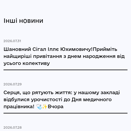
Інші новини
2026.07.31
Шановний Сігал Іллє Юхимовичу!Прийміть
найщиріші привітання з днем народження від
усього колективу
2026.07.29
Серця, що рятують життя: у нашому закладі
відбулися урочистості до Дня медичного
працівника! 🩺✨Вчора
2026.07.28