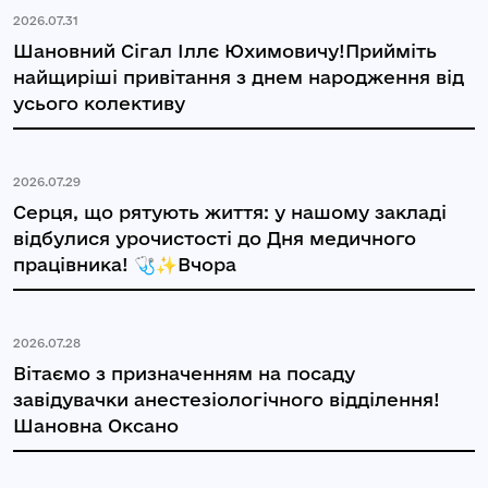
2026.07.31
Шановний Сігал Іллє Юхимовичу!Прийміть
найщиріші привітання з днем народження від
усього колективу
2026.07.29
Серця, що рятують життя: у нашому закладі
відбулися урочистості до Дня медичного
працівника! 🩺✨Вчора
2026.07.28
Вітаємо з призначенням на посаду
завідувачки анестезіологічного відділення!
Шановна Оксано