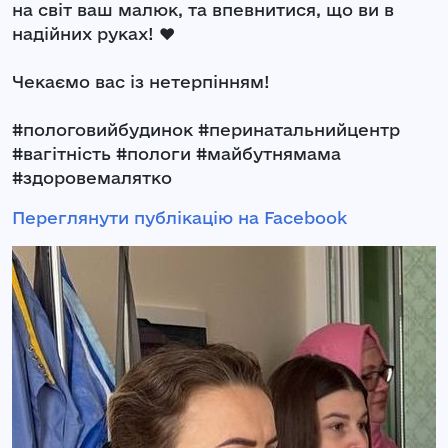
на світ ваш малюк, та впевнитися, що ви в
надійних руках! ❤️
Чекаємо вас із нетерпінням!
#пологовийбудинок #перинатальнийцентр
#вагітність #пологи #майбутнямама
#здоровемалятко
Переглянути публікацію на Facebook