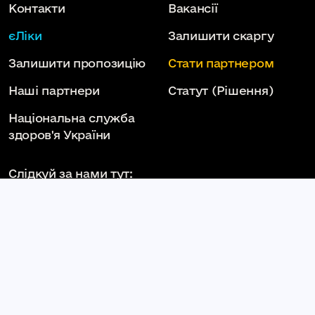
Контакти
Вакансії
єЛіки
Залишити скаргу
Залишити пропозицію
Стати партнером
Наші партнери
Статут
(Рішення)
Національна служба
здоров'я України
Слідкуй за нами тут:
КОМУНАЛЬНЕ НЕКОМЕРЦІЙНЕ ПІДПРИЄМСТВО
КАМ'ЯНЕЦЬ-ПОДІЛЬСЬКА МІСЬКА ЛІКАРНЯ
КАМ'ЯНЕЦЬ-ПОДІЛЬСЬКОЇ МІСЬКОЇ РАДИ
kpml.km.ua