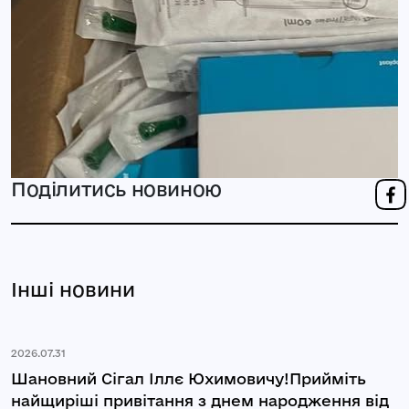
Поділитись новиною
Інші новини
2026.07.31
Шановний Сігал Іллє Юхимовичу!Прийміть
найщиріші привітання з днем народження від