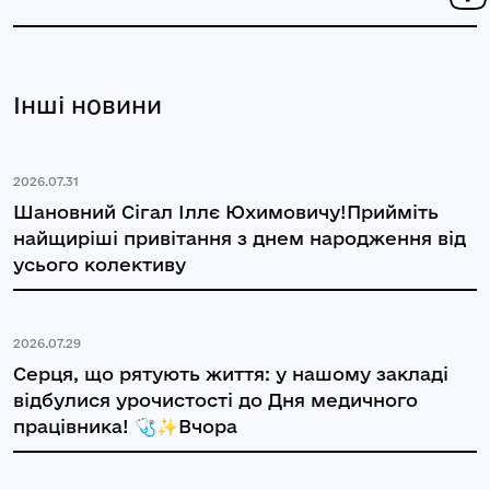
Інші новини
2026.07.31
Шановний Сігал Іллє Юхимовичу!Прийміть
найщиріші привітання з днем народження від
усього колективу
2026.07.29
Серця, що рятують життя: у нашому закладі
відбулися урочистості до Дня медичного
працівника! 🩺✨Вчора