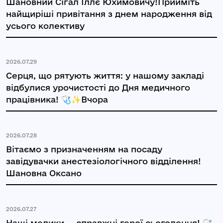
Шановний Сігал Іллє Юхимовичу!Прийміть
найщиріші привітання з днем народження від
усього колективу
2026.07.29
Серця, що рятують життя: у нашому закладі
відбулися урочистості до Дня медичного
працівника! 🩺✨Вчора
2026.07.28
Вітаємо з призначенням на посаду
завідувачки анестезіологічного відділення!
Шановна Оксано
2026.07.27
Наші медики — справжні герої сьогодення! 🩺