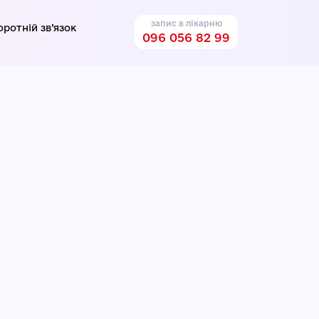
запис в лікарню
оротній зв’язок
096 056 82 99