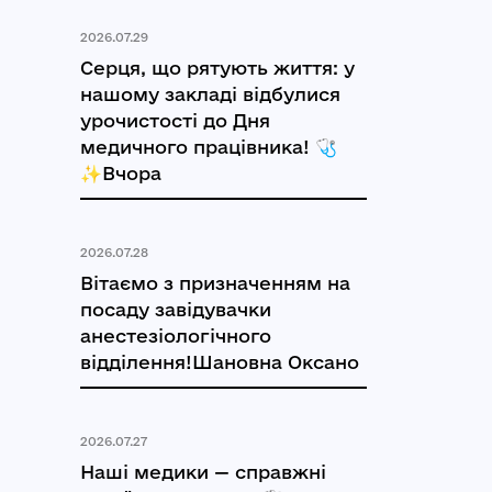
2026.07.29
Серця, що рятують життя: у
нашому закладі відбулися
урочистості до Дня
медичного працівника! 🩺
✨Вчора
2026.07.28
Вітаємо з призначенням на
посаду завідувачки
анестезіологічного
відділення!Шановна Оксано
2026.07.27
Наші медики — справжні