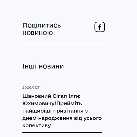
Поділитись
новиною
Інші новини
2026.07.31
Шановний Сігал Іллє
Юхимовичу!Прийміть
найщиріші привітання з
днем народження від усього
колективу