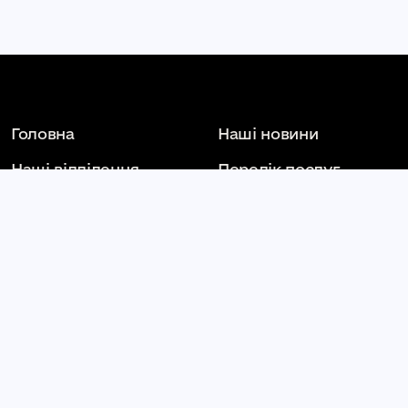
Головна
Наші новини
Наші відділення
Перелік послуг
Контакти
Вакансії
єЛіки
Залишити скаргу
Залишити пропозицію
Стати партнером
Наші партнери
Статут
(Рішення)
Національна служба
здоров'я України