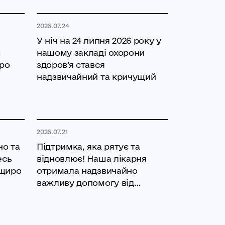
2026.07.24
У ніч на 24 липня 2026 року у
ш
нашому закладі охорони
иро
здоров’я стався
надзвичайний та кричущий
2026.07.21
но та
Підтримка, яка рятує та
есь
відновлює! Наша лікарня
 щиро
отримала надзвичайно
важливу допомогу від
надійних