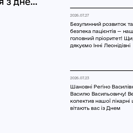
я з днем
го
2026.07.27
Безупинний розвиток та
безпека пацієнтів — на
головний пріоритет! Щ
дякуємо Інні Леонідівні
2026.07.23
Шановні Регіно Василів
Василю Васильовичу! В
колектив нашої лікарні
вітають вас із Днем