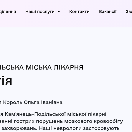
ділення
Наші послуги
Контакти
Вакансії
Зв
ЬСЬКА МІСЬКА ЛІКАРНЯ
ія
м
Король Ольга Іванівна
я Кам'янець-Подільської міської лікарні
уванні гострих порушень мозкового кровообігу
х захворювань. Наші неврологи застосовують