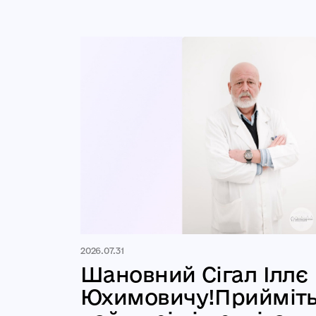
2026.07.31
Шановний Сігал Іллє
Юхимовичу!Прийміт