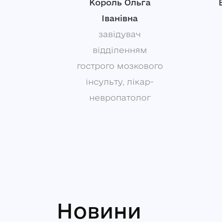
Король Ольга
Іванівна
завідувач
відділенням
гострого мозкового
інсульту, лікар-
невропатолог
Новини