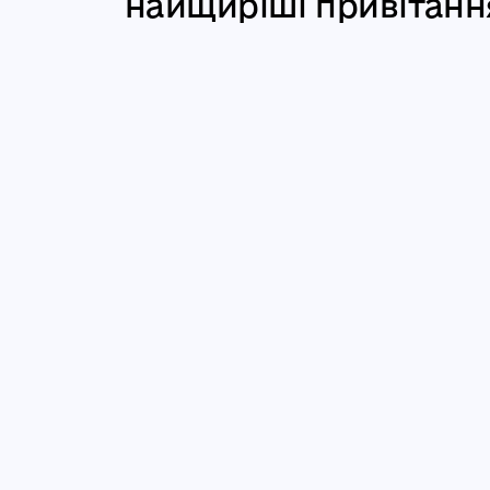
найщиріші привітанн
народження від усьо
колективу