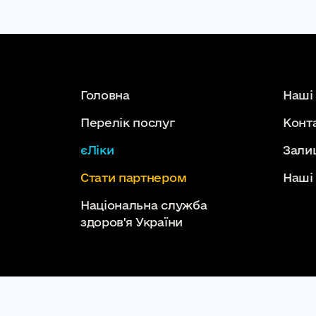
Головна
Наші
Перелік послуг
Конт
єЛіки
Зали
Стати партнером
Наші
Національна служба
здоров'я України
КОМУНАЛЬНЕ НЕКОМЕРЦІЙНЕ ПІДПРИЄМ
kpml.km.ua