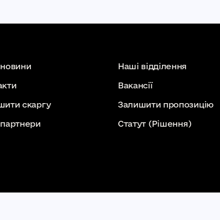
 новини
Наші відділення
акти
Вакансії
шити скаргу
Залишити пропозицію
 партнери
Статут
(Рішення)
СТВО КАМ'ЯНЕЦЬ-ПОДІЛЬСЬКА МІСЬКА ЛІКАРНЯ КАМ'ЯНЕЦЬ-ПОДІ