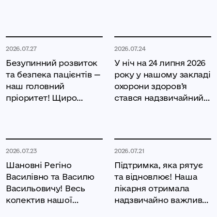
міської ради відбувся
Здоров'я
особливий і
2026.07.27
2026.07.24
Безупинний розвиток
У ніч на 24 липня 2026
та безпека пацієнтів —
року у нашому закладі
наш головний
охорони здоров’я
пріоритет! Щиро
стався надзвичайний
дякуємо Інні
та кричущий
Леонідівні
2026.07.23
2026.07.21
Шановні Регіно
Підтримка, яка рятує
Василівно та Василю
та відновлює! Наша
Васильовичу! Весь
лікарня отримала
колектив нашої
надзвичайно важливу
лікарні щиро вітають
допомогу від надійних