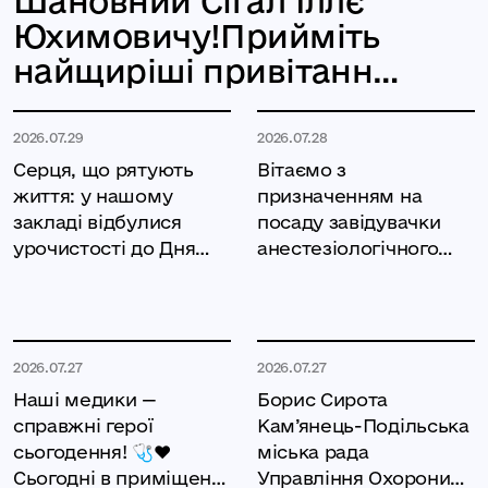
Шановний Сігал Іллє
Юхимовичу!Прийміть
найщиріші привітання з
днем народження від
усього колективу
2026.07.29
2026.07.28
Серця, що рятують
Вітаємо з
життя: у нашому
призначенням на
закладі відбулися
посаду завідувачки
урочистості до Дня
анестезіологічного
медичного
відділення!Шановна
працівника! 🩺✨Вчора
Оксано
2026.07.27
2026.07.27
Наші медики —
Борис Сирота
справжні герої
Кам’янець-Подільська
сьогодення! 🩺❤️
міська рада
Сьогодні в приміщенні
Управління Охорони