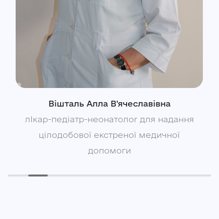
Вішталь Алла В'ячеславівна
лІкар-педіатр-неонатолоr для надання
цілодобової екстреної медичної
допомоги